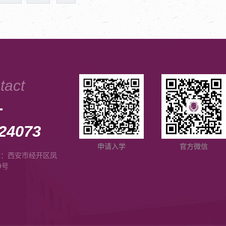
tact
-
24073
申请入学
官方微信
址：西安市经开区凤
9号