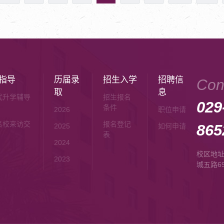
指导
历届录
招生入学
招聘信
Con
取
息
式升学辅导
招生报名
029
条件
2026
职位申请
名校来访交
报名登记
865
2025
如何申请
表
2024
校区地
2023
城五路6