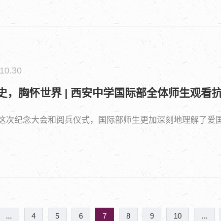
10.30
史，胸怀世界 | 西安中学国际部全体师生观看
这次纪念大会和阅兵仪式，国际部师生更加深刻地理解了爱
...
4
5
6
7
8
9
10
...