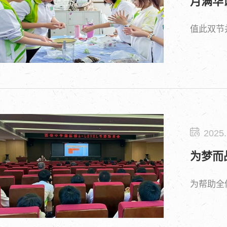
月满华
值此双节
2025.
为梦而
为帮助全