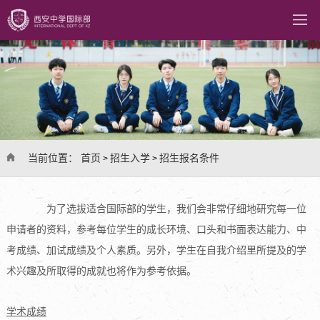
当前位置：
首页
招生入学
招生报名条件
>
>
为了选拔适合国际部的学生，我们会非常仔细地研究每一位
申请者的资料，参考每位学生的成长环境、口头和书面表达能力、中
考成绩
、加试成绩及个人素质。另外，学生在自我介绍里所提及的学
术兴趣及所取得的成就也将作为参考依据。
学术成
绩