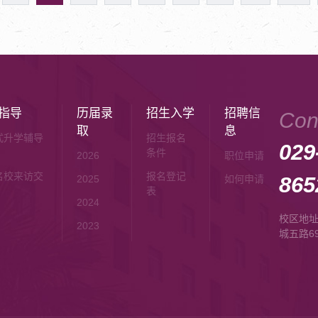
指导
历届录
招生入学
招聘信
Con
取
息
式升学辅导
招生报名
029
条件
2026
职位申请
名校来访交
报名登记
865
2025
如何申请
表
2024
校区地
2023
城五路6