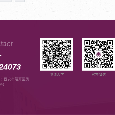
tact
-
24073
申请入学
官方微信
址：西安市经开区凤
9号