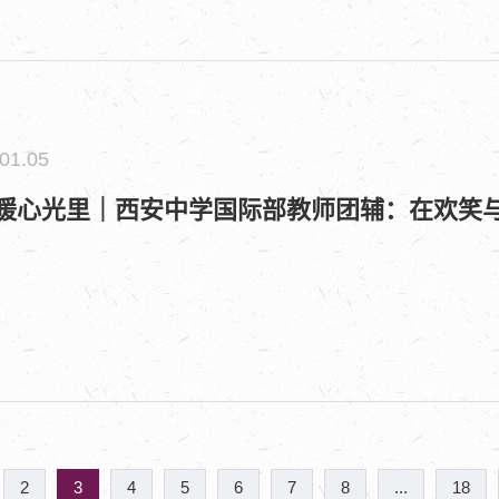
01.05
暖心光里｜西安中学国际部教师团辅：在欢笑
2
3
4
5
6
7
8
...
18