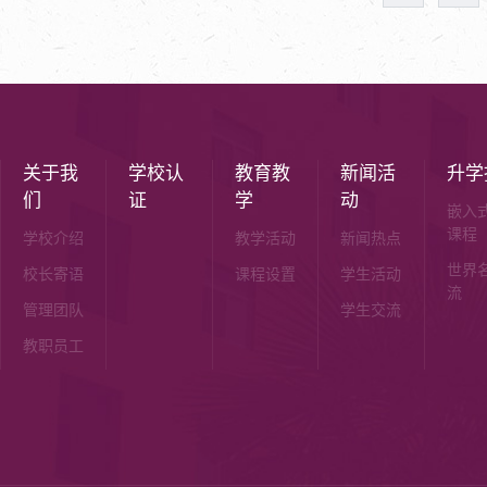
关于我
学校认
教育教
新闻活
升学
们
证
学
动
嵌入
课程
学校介绍
教学活动
新闻热点
世界
校长寄语
课程设置
学生活动
流
管理团队
学生交流
教职员工