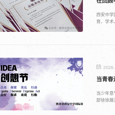
在回顾
西安中学
育、学术
2026.
当青春
当少年意
部徐徐展