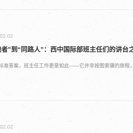
02.02
跑者”到“同路人”：西中国际部班主任们的讲台
标准答案，班主任工作更是如此——它并非按图索骥的旅程
02.02