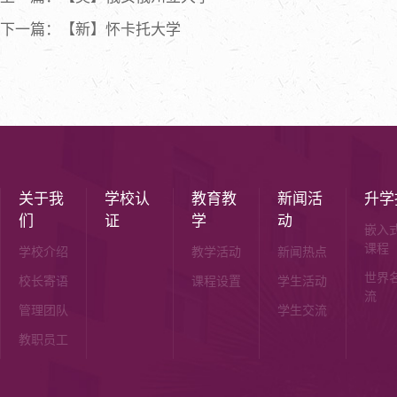
下一篇：【新】怀卡托大学
关于我
学校认
教育教
新闻活
升学
们
证
学
动
嵌入
课程
学校介绍
教学活动
新闻热点
世界
校长寄语
课程设置
学生活动
流
管理团队
学生交流
教职员工