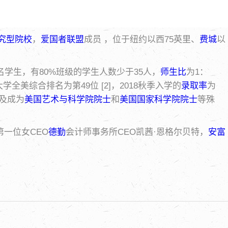
究型院校
，
爱国者联盟
成员 ，位于纽约以西75英里、
费城
以
学生，有80%班级的学生人数少于35人，
师生比
为1：
学全美综合排名为第49位 [2]，2018秋季入学的
录取率
为
及成为
美国艺术与科学院院士
和
美国国家科学院院士
等殊
一位女CEO
德勤
会计师事务所CEO凯茜·恩格尔贝特，
安富