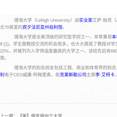
理海大学（Lehigh University）由
实业家
艾萨·帕克（
北70英里的
宾夕法尼亚州
伯利恒
。
理海大学是全美顶级的研究型学府之一，非常重视
本
9 [1]。学生跟教授交流的机会很多，也大大提高了教授对学
22%，并被列为入学筛选度最高的大学之一。该校先后有68
荣。
理海大学的知名校友包括工程、商业和体育界的知名
利
电子CEO威廉·阿梅里奥，前
克莱斯勒公司
主席
李·艾柯卡
上一篇：【美】俄亥俄州立大学