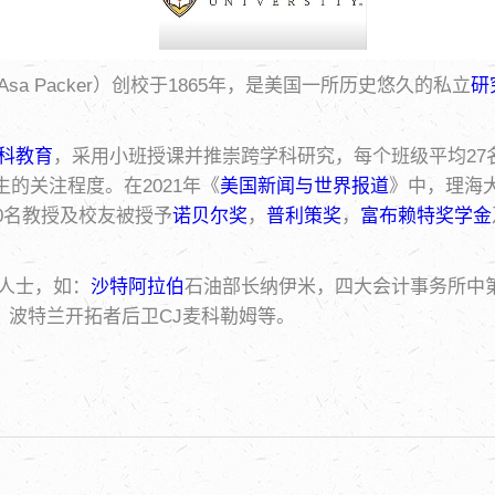
Asa Packer）创校于1865年，是美国一所历史悠久的私立
研
科教育
，采用小班授课并推崇跨学科研究，每个班级平均27名
生的关注程度。在2021年《
美国新闻与世界报道
》中，理海大
0名教授及校友被授予
诺贝尔奖
，
普利策奖
，
富布赖特奖学金
人士，如：
沙特阿拉伯
石油部长纳伊米，四大会计事务所中第
，波特兰开拓者后卫CJ麦科勒姆等。