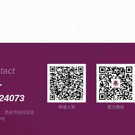
tact
-
24073
申请入学
官方微信
址：西安市经开区凤
9号