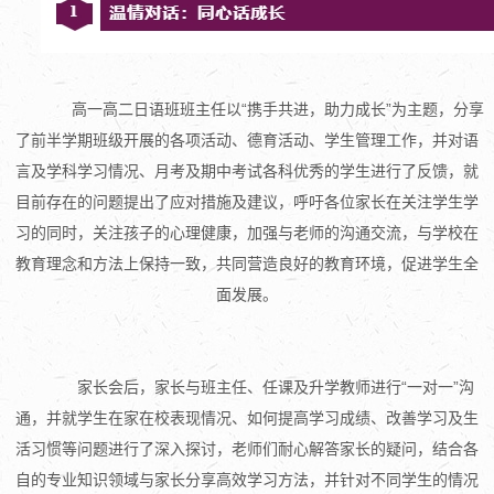
高一高二日语班班主任以“携手共进，助力成长”为主题，分享
了前半学期班级开展的各项活动、德育活动、学生管理工作，并对语
言及学科学习情况、月考及期中考试各科优秀的学生进行了反馈，就
目前存在的问题提出了应对措施及建议，呼吁各位家长在关注学生学
习的同时，关注孩子的心理健康，加强与老师的沟通交流，与学校在
教育理念和方法上保持一致，共同营造良好的教育环境，促进学生全
面发展。
家长会后，家长与班主任、任课及升学教师进行“一对一”沟
通，并就学生在家在校表现情况、如何提高学习成绩、改善学习及生
活习惯等问题进行了深入探讨，老师们耐心解答家长的疑问，结合各
自的专业知识领域与家长分享高效学习方法，并针对不同学生的情况