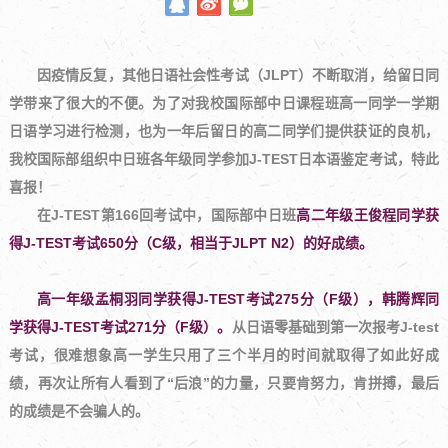
因疫情反复，其他日语社会性考试（JLPT）不断取消，给留日同
学带来了很大的不便。为了对我校国际部中日课程班高一同学一学期
日语学习进行检测，也为一年后留日的高二同学们提供获证的良机，
我校国际部组织中日班各年级同学参加J-TEST日本语鉴定考试，特此
喜报！
在J-TEST第166回考试中，国际部中日班
高二年级王俊程同学获
得J-TEST考试650分（C级，相当于JLPT N2）的好成绩。
高一年级孟桐羽同学获得J-TEST考试275分（F级），韩腾辉同
学获得J-TEST考试271分（F级）。
从日语零基础到第一次报考J-test
考试，很难想象高一学生只用了三个半月的时间就取得了如此好成
绩，再次让所有人看到了“后浪”的力量，只要肯努力，肯拼搏，最后
的成绩是不会骗人的。