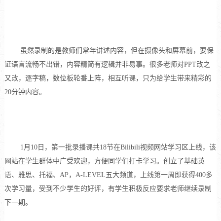
虽然录制的是教师们常年讲述内容，但在摄像头和屏幕前，要保
证语言流畅不出错，内容精简有逻辑并非易事。很多老师对
PPT
改之
又改，逐字稿，数位板轮番上阵，相互听课，只为给学生带来精彩的
20
分钟内容。
1月
10日
，第一批录播课共
18
节在
Bilibili
视频网站学习区
上线
，该
网站在学生群体中广受欢迎，方便同学们打卡学习。创立了基础英
语、雅思、托福、
AP
，
A-LEVEL
五大频道，上线第一周即获得
400
多
次学习量，受到不少学生的好评，有学生积极反应要求老师继续录制
下一期。