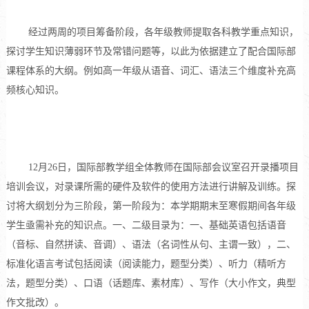
经过两周的项目筹备阶段，各年级教师提取各科教学重点知识，
探讨学生知识薄弱环节及常错问题等，以此为依据建立了配合国际部
课程体系的大纲。例如高一年级从语音、词汇、语法三个维度补充高
频核心知识。
12月
26
日，国际部教学组全体教师在国际部会议室召开录播项目
培训会议，对录课所需的硬件及软件的使用方法进行讲解及训练。探
讨将大纲划分为三阶段，第一阶段为：本学期期末至寒假期间各年级
学生亟需补充的知识点。一、二级目录为：一、基础英语包括语音
（音标、自然拼读、音调）、语法（名词性从句、主谓一致），二、
标准化语言考试包括阅读（阅读能力，题型分类）、听力（精听方
法，题型分类）、口语（话题库、素材库）、写作（大小作文，典型
作文批改）。