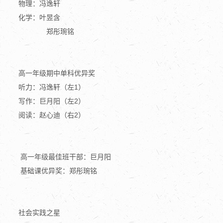
物理：冯逸轩
化学：叶昱含
郑彤琬铭
高一年级期中单科优异奖
听力：冯逸轩（左1）
写作：巨月阳（左2）
阅读：赵心迪（右2）
高一年级最佳班干部：
巨月阳
基础课优异奖：
郑彤琬铭
社会实践之星