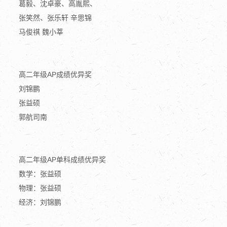
葛毅、沈卓豪、高胤熙、
张笑然、张乐轩 辛思锦
马俊祺 魏小莘
高二年级AP成绩优异奖
刘锦鹏
张益硕
郭航司南
高二年级AP单科成绩优异奖
数学：张益硕
物理：张益硕
经济：刘锦鹏