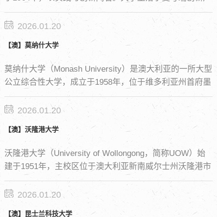
业园区内，毗邻众多跨国企业与科技公司，为学生提供了
强大的实习与就业平台。 其商学院是澳大利亚首个获得
2026.01.20
AACSB、EQUIS和AMBA三大国际认证的顶尖商学院。大
【澳】莫纳什大学
学在语言学、会计、金融、精算科学及地球科学等领域享
有世界级声誉，并首创了多项创新课程。
莫纳什大学（Monash University）是澳大利亚的一所大型
公立综合性大学，成立于1958年，位于维多利亚州首府墨
尔本市，属澳洲八大名校之一，五星级大学。莫纳什大学
由十个院系组成，其中包括:商业与经济， 工程，信息技
2026.01.20
术， 医学，护理和保健， 艺术和设计，科学，法律， 教
【澳】沃隆港大学
育，人文等。 以上十个院系均设有本科，硕士及博士生
课程。莫纳什大学2026年QS世界大学排名第36 位。
沃隆港大学（University of Wollongong，简称UOW）始
建于1951年，主校区位于澳大利亚新南威尔士州沃隆港市
（曾用名：卧龙岗市），是澳大利亚综合研究实力前十的
公立综合性研究型大学，并获AACSB商学院认证，全球合
2026.01.20
作联盟、亚太地区大学联盟、英联邦大学协会成员。
【澳】昆士兰科技大学