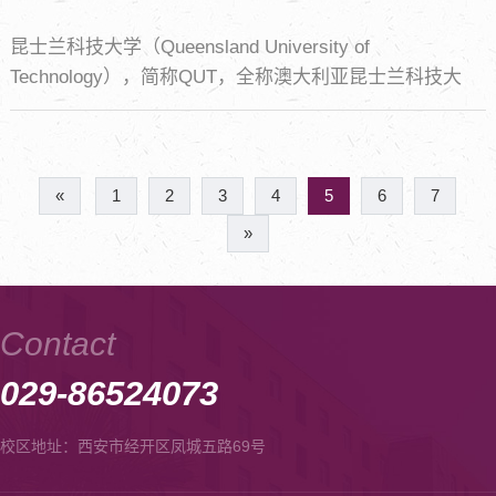
昆士兰科技大学（Queensland University of
Technology），简称QUT，全称澳大利亚昆士兰科技大
学，又名昆士兰理工大学、昆科大，是一所公立综合大
学，位于澳大利亚布里斯班。
«
1
2
3
4
5
6
7
»
Contact
029-86524073
校区地址：西安市经开区凤城五路69号