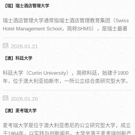
【瑞】瑞士酒店管理大学
瑞士酒店管理大学通常指瑞士酒店管理教育集团（Swiss
Hotel Management School，简称SHMS），是瑞士最著
名的酒店管理院校之一。学校成立于1991年，隶属于瑞士
最大的酒店管理教育联盟——SEG（Swiss Education
2026.01.21
Group），拥有Caux和Leysin两个校区，均由古老宫殿改
【澳】科廷大学
造而成，环境优美且设施奢华。
科廷大学（Curtin University），简称科廷，始建于1900
年，位于澳大利亚珀斯市，一所公立综合类研究型大学。
作为澳大利亚规模最大、全球化程度最高的公立大学之
一，以其在工程、矿业、商科、地球科学、健康科学等领
2026.01.20
域的卓越实力，在全球高等教育版图上占据重要地位。这
【澳】麦考瑞大学
所位于西澳首府珀斯（Perth）的高校，以“实践+创新”为
教育核心，是澳洲留学高性价比的热门之选。 2026年QS
麦考瑞大学是位于澳大利亚悉尼的公立研究型大学，成立
世界大学排名：第183位。
于1964年，以实践与创新闻名。大学坐落于麦考瑞创新产