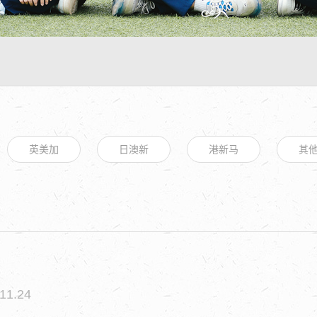
英美加
日澳新
港新马
其
11.24