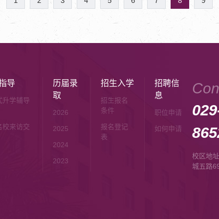
1
2
3
4
5
6
7
8
9
指导
历届录
招生入学
招聘信
Con
取
息
式升学辅导
招生报名
029
条件
2026
职位申请
名校来访交
报名登记
865
2025
如何申请
表
2024
校区地
2023
城五路6