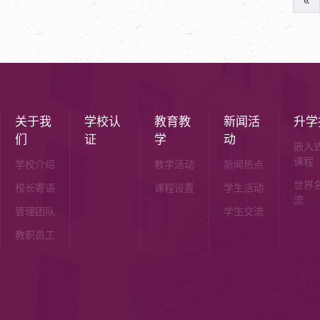
«
关于我
学校认
教育教
新闻活
升学
们
证
学
动
嵌入
课程
学校介绍
教学活动
新闻热点
世界
校长寄语
课程设置
学生活动
流
管理团队
学生交流
教职员工