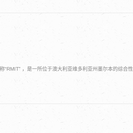
ology），简称“RMIT” ，是一所位于澳大利亚维多利亚州墨尔本的综合性