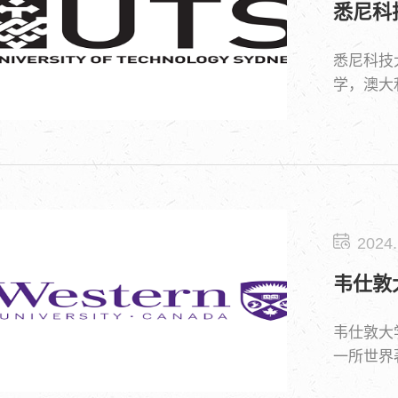
悉尼科
悉尼科技大
学，澳大
2024.
韦仕敦
韦仕敦大学 
一所世界著
是加拿大