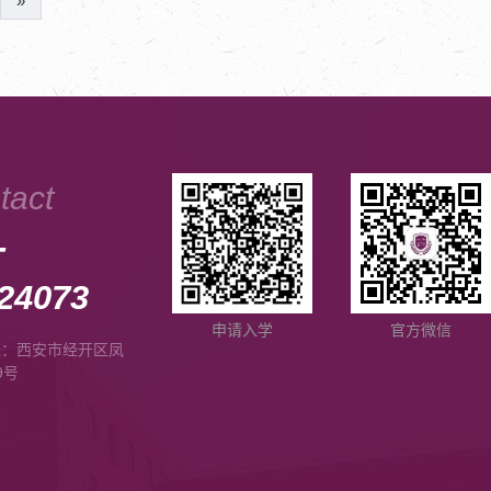
»
tact
-
24073
申请入学
官方微信
址：西安市经开区凤
9号