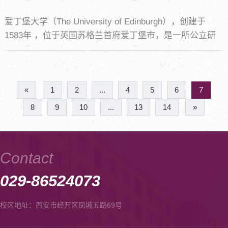
爱丁堡大学（The University of Edinburgh），创建于
1583年 ，位于英国苏格兰首府爱丁堡市，是一所公立研
究型大学，属于罗素大学集团、科英布拉集团、欧洲研究
型大学联盟、同一个欧洲大学联盟和Universitas 21、
RENKEI 成员。
«
1
2
...
4
5
6
7
8
9
10
...
13
14
»
Contact
029-86524073
校区地址：西安市经开区凤城五路69号