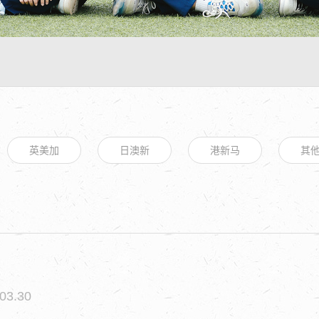
英美加
日澳新
港新马
其
03.30