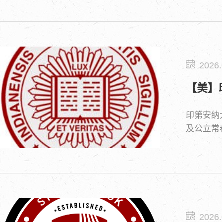
2026.
【美】
印第安纳
及公立常
商学院享
5。雅各
斯卡奖得
2026.