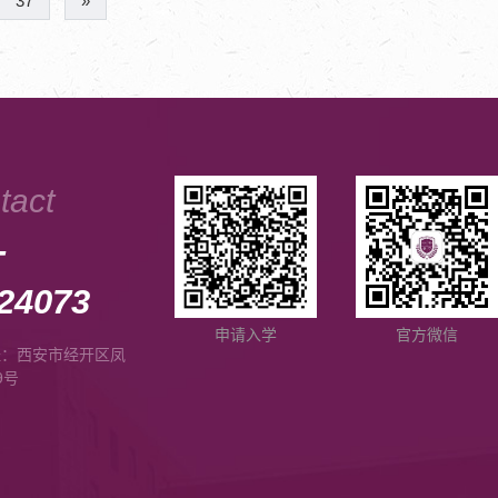
37
»
tact
-
24073
申请入学
官方微信
址：西安市经开区凤
9号