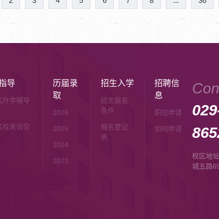
2
3
4
5
6
7
8
...
36
指导
历届录
招生入学
招聘信
Con
取
息
式升学辅导
招生报名
029
条件
2026
职位申请
名校来访交
报名登记
865
2025
如何申请
表
2024
校区地
2023
城五路6