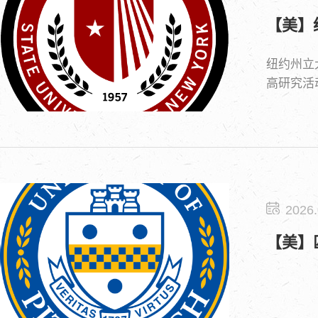
【美】
纽约州立
高研究活
振成像技
2026.
【美】