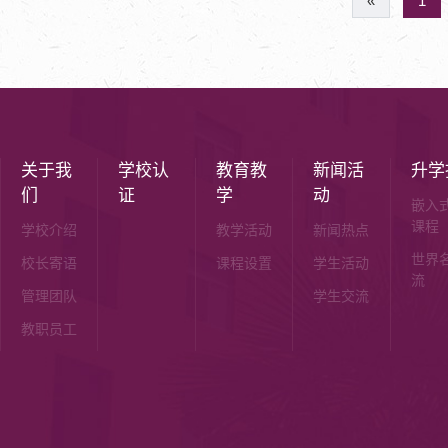
«
1
关于我
学校认
教育教
新闻活
升学
们
证
学
动
嵌入
课程
学校介绍
教学活动
新闻热点
世界
校长寄语
课程设置
学生活动
流
管理团队
学生交流
教职员工