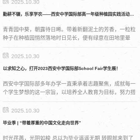
2025.10.30
勤耕不辍，乐享学农——西安中学国际部高一年级种植园实践活动纪实
青青园中葵，朝露待日晞。带着新翻泥土的芳香，一粒粒
种子在种植园悄然落地时日见长，便有绿意在田地里晕
染。蔬菜瓜果们牵枝攀引，舒展嫩丫，将浓浓的绿意展露
无遗，金秋季节，种植园内更是郁郁葱葱，瓜果飘香，硕
2025.10.30
果盈枝。这就是西安中学引以为傲的校园一角
以求知之心，打开2023西安中学国际部School Fair学生展！
西安中学国际部多年办学一直秉承着志趣聚焦，成就每一
个学生梦想的这一宗旨，以培养全人教育为目标，努力搭
建平台，鼓励学生展现自我、追寻梦想。每个学年的最后
两天，国际部都会隆重举行传统大型学生展活动，2023我
2025.10.30
们的主题是：每个人都是主角。同学们热情高涨，突破自
毕业季 | “带着厚重的中国文化走向世界”
我，大放异彩。在教学组老师带领和指导下，积极参与探
究讲堂、科学展、摄影展、趣味学科实验、英语活动、艺
时光荏苒，光阴如梭 总以为毕业遥遥无期 转眼就来到了