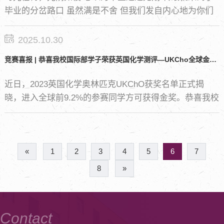
术DIY等活动。
毕业的分岔路口 虽然满是不舍 但我们发自内心地为你们
高兴 看你们远走高飞，奔赴向前
2025.10.30
竞赛喜报 | 恭喜我校国际部学子荣获英国化学测评—UKCho全球金银奖！
近日，2023英国化学奥林匹克UKChO获奖名单正式揭
晓，进入全球前9.2%的参赛同学方可获得金奖。恭喜我校
国际部张思苒同学和李川子同学凭借骄人战绩勇夺全球金
奖和全球银奖，体现强大的学术能力和潜力。
«
1
2
3
4
5
6
7
8
»
Contact