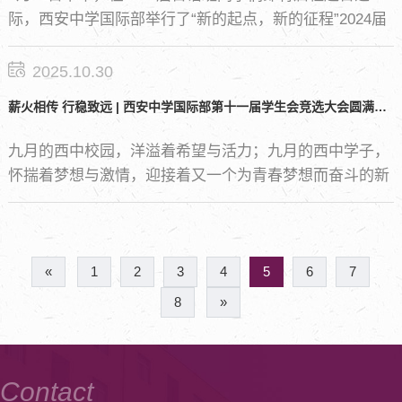
际，西安中学国际部举行了“新的起点，新的征程”2024届
日语班欢送会，同学们即将前往日本进入最后一年中日联
合培养期，临别之际学校为同学们送上了西安中学国际部
2025.10.30
这个大家庭的温暖与祝福。
薪火相传 行稳致远 | 西安中学国际部第十一届学生会竞选大会圆满举行
九月的西中校园，洋溢着希望与活力；九月的西中学子，
怀揣着梦想与激情，迎接着又一个为青春梦想而奋斗的新
学期。作为学校重要的学生组织——学生会，是绽放青春
活力的舞台。学生会是学生“自我管理、自我服务、自我
教育”的重要组织形式，是联系学校和学生的桥梁与纽
带。在这里，同学们可以施展才智、大显身手；在这里，
«
1
2
3
4
5
6
7
同学们能够拓展社交面，磨砺意志，提高心理素质，提升
8
»
综合软实力，最终助力申请世界名校。
Contact