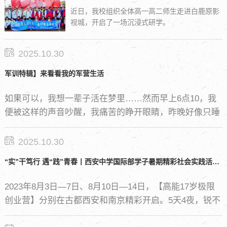
近日，我校组织全体高一高二师生走进白鹿原影
视城，开启了一场沉浸式研学。
2025.10.30
军训特辑】来看看我的军营生活
如果可以，我想一辈子活在梦里……然而早上6点10，我
便被这样的声音吵醒，我痛苦的睁开眼睛，昨晚好像只睡
了5分钟。
2025.10.30
“实”干笃行 遇“践”青春丨西安中学国际部学子暑期精彩社会实践活动分享
2023年8月3日—7日、8月10日—14日，【高能17岁极限
创业营】分别在古都西安和南京精彩开启。5天4夜，锐不
可当的00后挑战者们头脑风暴选定项目完成组队，在导师