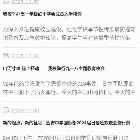
的指导下热烈讨论打磨项目，通过培训调研完善创业计划
2025.10.30
书，在最终路演中冷静应对犀利点评，完成了限定56小时
我校举办高一年级红十字会成员入学培训
的极限挑战，贡献了极具年轻思维的新颖创业计划。
为深入推进健康校园建设，强化学校季节性传染病防控知
识及普及应急救护知识，提高学生应对各类季节性传染
病、意外伤害和突发疾病能力，保障师生身心健康和生命
安全。
2025.10.30
山河寸血 热土抷魂——我校举行九一八主题教育校会
92年前的今天发生了震惊中外的918事件，日本军队即此
在中国犯下了滔天罪行。今天的中国山河依旧，今天的中
国国泰民安，今天的中国飞速发展，但国耻永不能忘。今
晨校会，为缅怀革命先烈，铭记抗战历史，加强爱国主义
2025.10.30
教育，我校举行了“山河寸血，热土抷魂”主题校会，校会
新的起点，新的征程 | 西安中学国际部2024届日语班欢送会暨行前说明会
由青航校办公室副主任杨林主持。
9月15日下午，在2024届日语班同学们即将启程赴日之