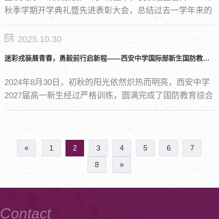
秋季学期开学典礼暨先进表彰大会，总结过去一学年来的
办学成果，奏响新学期的奋进乐章。党委书记、校长张克
强，副校长薛党鹏、胡杰出席本次活动，典礼由副校长左
2025.10.30
宏莉主持。
迷彩戎装展青春，勇毅前行启新程——西安中学国际部新生国防教育实践活动圆满结束
2024年8月30日，初秋的阳光依然炽热而明亮，西安中学
2027届高一新生经过严格训练，圆满完成了国防教育综合
实践活动的各项军事训练任务。
«
1
2
3
4
5
6
7
8
»
Contact