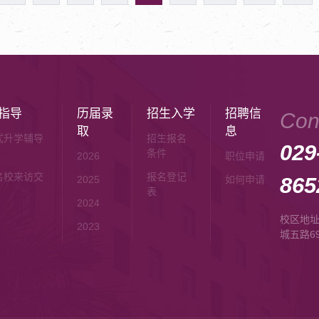
指导
历届录
招生入学
招聘信
Con
取
息
式升学辅导
招生报名
029
条件
2026
职位申请
名校来访交
报名登记
865
2025
如何申请
表
2024
校区地
2023
城五路6