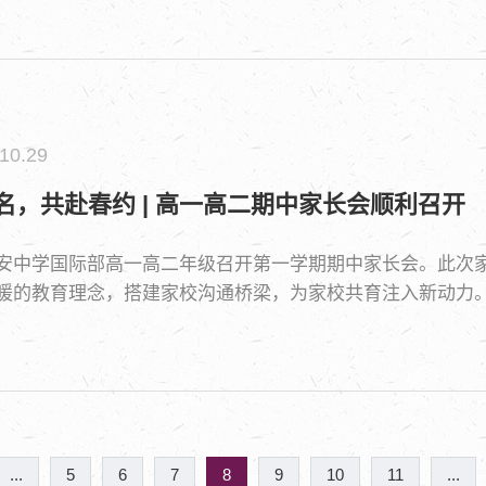
10.29
名，共赴春约 | 高一高二期中家长会顺利召开
安中学国际部高一高二年级召开第一学期期中家长会。此次
暖的教育理念，搭建家校沟通桥梁，为家校共育注入新动力
...
5
6
7
8
9
10
11
...