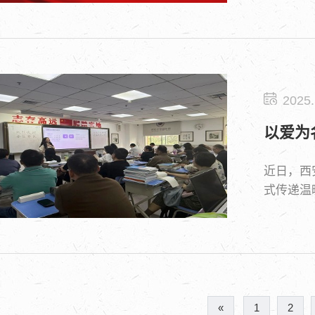
2025.
以爱为
近日，西
式传递温
«
1
2