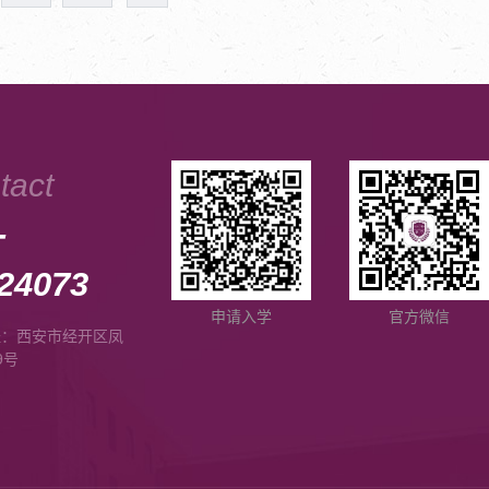
tact
-
24073
申请入学
官方微信
址：西安市经开区凤
9号