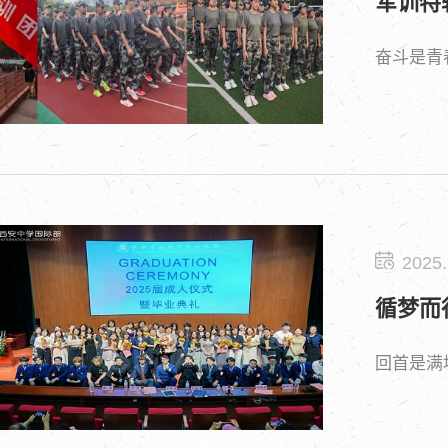
军训特
奋斗是青
2025.
循梦而
回首是满