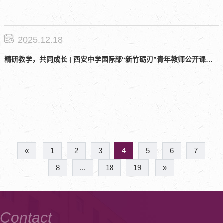
2025.12.18
精研教学，共同成长 | 西安中学国际部“新竹砺刃”青年教师公开课圆满落幕
«
1
2
3
4
5
6
7
8
...
18
19
»
Contact