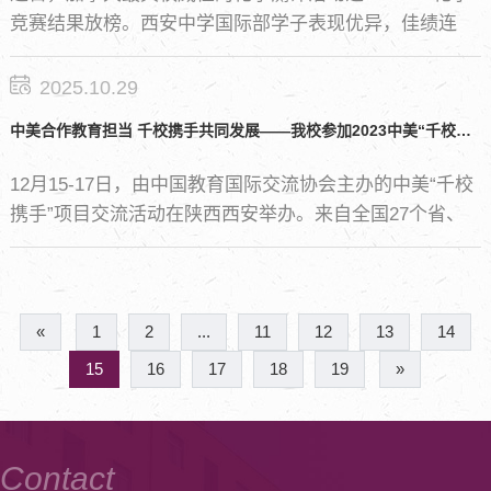
竞赛结果放榜。西安中学国际部学子表现优异，佳绩连
连！其中1人获得全球铜奖，1人获得全球优秀奖,1人获得
全国金奖，3人获得全国银奖，2人获得全国铜奖，3人获
2025.10.29
得全国区域优秀奖。恭喜以上获奖同学！
中美合作教育担当 千校携手共同发展——我校参加2023中美“千校携手”项目交流会议并做主旨发言
12月15-17日，由中国教育国际交流协会主办的中美“千校
携手”项目交流活动在陕西西安举办。来自全国27个省、
自治区、直辖市的教育行政部门代表和180多所项目学校
的200余位代表参会。
«
1
2
...
11
12
13
14
15
16
17
18
19
»
Contact