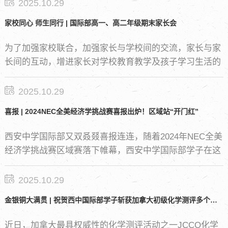
校师生代表、全校师生和部分家长代表一起庆团圆、盼新
2025.10.29
春，携手谱写西中教育华章。
家校同心 师生同行 | 国际部高一、高二年级期末家长会
为了加强家校联合，加强家长与学校间的交流，家长与家
长间的互动，增进家长对学校教育教学及孩子学习生活的
了解与认识，了解学校的教育教学管理制度及方法，形成
学校、家庭、社会“三位一体”的教育合力，国际部于2024
2025.10.29
年1月31日及2月1日下午召开23-24学年第一学期高一高二
喜报 | 2024NEC全美经济学挑战赛喜报出炉！区域站“开门红”
期末家长会。
西安中学国际部又双叒叕喜报连连，随着2024年NEC全美
经济学挑战赛区域赛落下帷幕，西安中学国际部学子在这
场极具影响力的中学生经济学学术盛宴中收获了丰硕的战
果，并在参赛人数和获奖人数上面再创新高！共获12枚奖
2025.10.29
项！
金银铜大满贯 | 祝贺西中国际部学子斩获加拿大初级化学测评多个奖项！
近日，加拿大最具权威性的化学测评活动之一JCCO化学